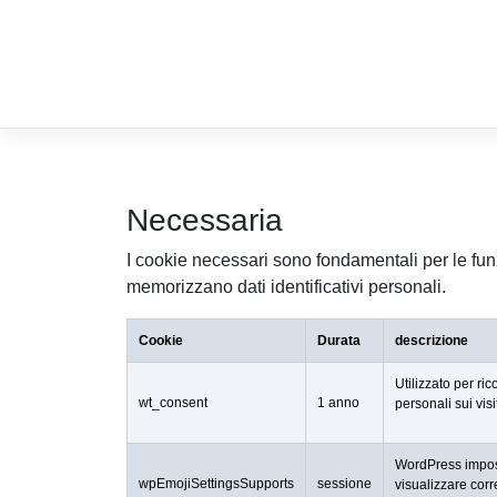
Skip
to
content
Necessaria
I cookie necessari sono fondamentali per le fun
memorizzano dati identificativi personali.
Cookie
Durata
descrizione
Utilizzato per ri
wt_consent
1 anno
personali sui visit
WordPress impost
wpEmojiSettingsSupports
sessione
visualizzare corr