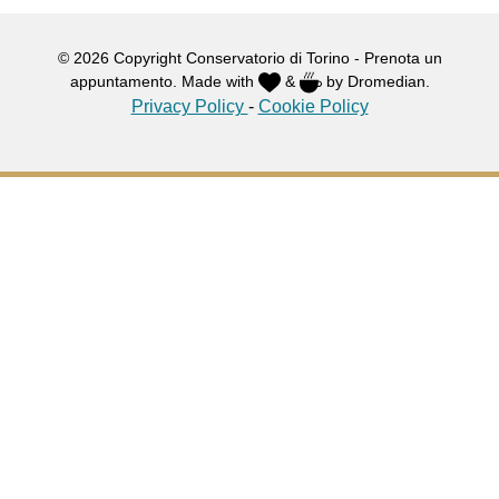
(copy)
(copy)
© 2026 Copyright Conservatorio di Torino - Prenota un
(copy)
appuntamento. Made with
&
by Dromedian.
(copy)
Privacy Policy
-
Cookie Policy
(copy)
(copy)
(copy)
quantità