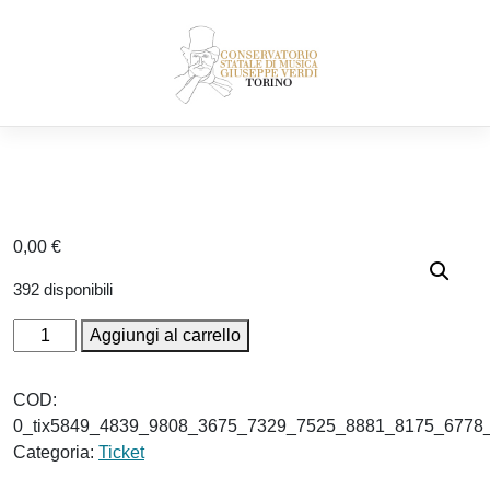
Skip
to
content
0,00
€
392 disponibili
Ticket:
Aggiungi al carrello
BOZZA
–
COD:
Serate
0_tix5849_4839_9808_3675_7329_7525_8881_8175_6778
Musicali
Categoria:
Ticket
2023/2024
SECONDA