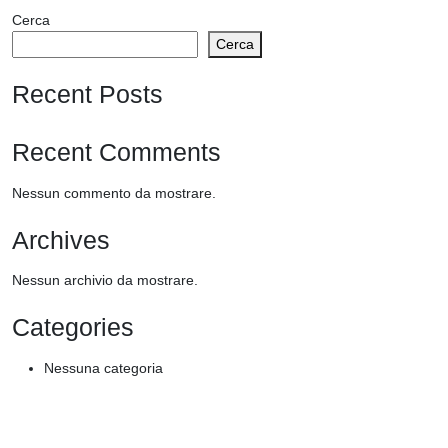
Cerca
PARTE
Cerca
–
PLATEA
Recent Posts
(Copy)
October
20,
Recent Comments
2023
-
Nessun commento da mostrare.
October
Archives
20,
2023
Nessun archivio da mostrare.
(copy)
(copy)
Categories
(copy)
(copy)
Nessuna categoria
(copy)
(copy)
(copy)