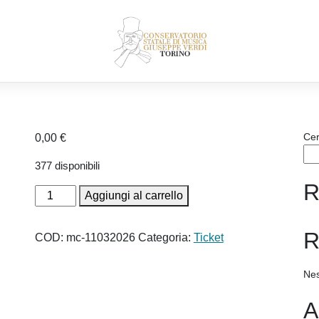
Ce
0,00
€
377 disponibili
R
Ticket:
Aggiungi al carrello
L’arco
che
R
COD:
mc-11032026
Categoria:
Ticket
disegna
cattedrali
Nes
–
Studi
A
di