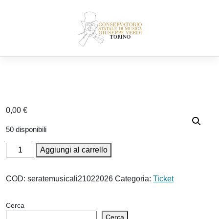
Skip
to
content
0,00
€
50 disponibili
Ticket:
Aggiungi al carrello
Serate
Musicali
COD:
seratemusicali21022026
Categoria:
Ticket
II
PARTE
Cerca
–
Cerca
BOZZA