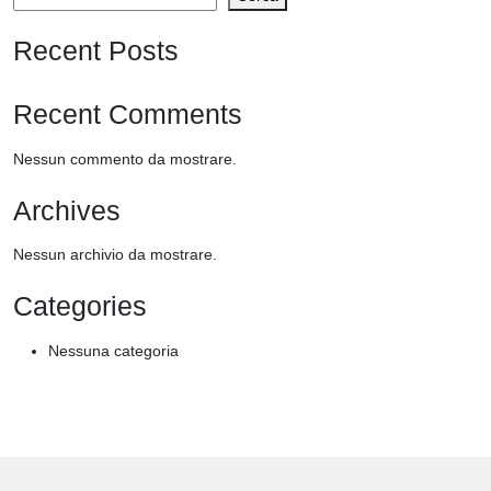
(Copy)
Recent Posts
November
21,
2025
Recent Comments
-
November
Nessun commento da mostrare.
21,
Archives
2025
quantità
Nessun archivio da mostrare.
Categories
Nessuna categoria