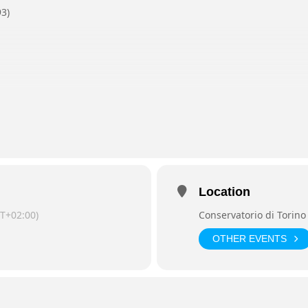
3)
Location
T+02:00)
Conservatorio di Torino 
OTHER EVENTS
vatorio “G. Verdi” di Torino
Giuseppe Ratti