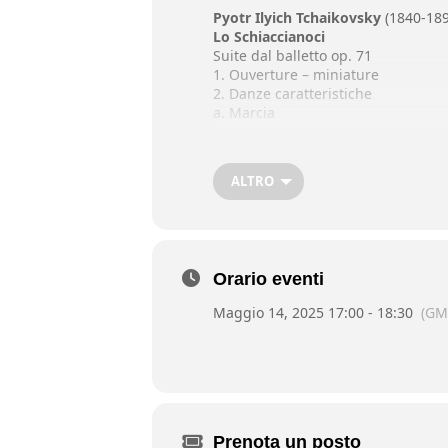
Pyotr Ilyich Tchaikovsky
(1840-189
Lo Schiaccianoci
Suite dal balletto op. 71
1. Ouverture – miniature
2. Danze caratteristiche
a. Marcia
b. Danza della Fata dei confetti
c. Danza Russa
d. Danza araba
ALTRO
e. Danza cinese
f. Danza dei mirlitons
3. Valzer dei fiori
Orario eventi
Sergei Prokofiev
(1891-1953)
da L’amore delle tre melarance
Maggio 14, 2025 17:00 - 18:30
(GM
Marcia
Orchestra degli studenti del Conser
Giuseppe Ratti,
direttore
Prenota un posto
Scuola di Esercitazioni orchestrali: