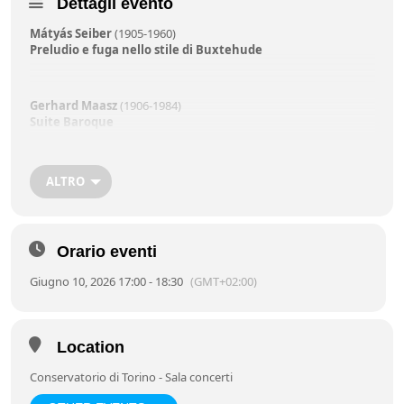
Dettagli evento
Mátyás Seiber
(1905-1960)
Preludio e fuga nello stile di Buxtehude
Gerhard Maasz
(1906-1984)
Suite Baroque
Preludio
Aria
Gavotte und Musette
ALTRO
Passacaglia
Finale
Orario eventi
Ferenc Farkas
(1905-2000)
Old Hungarian Dances
Giugno 10, 2026 17:00 - 18:30
(GMT+02:00)
Intrada
Lassu
Lapockas Tanz
Chorea
Location
Ugros
Conservatorio di Torino - Sala concerti