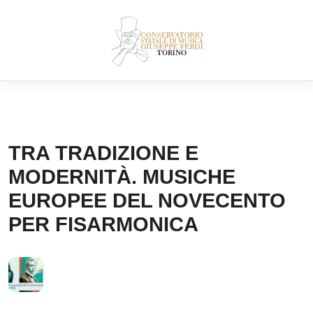
Skip
to
content
TRA TRADIZIONE E
MODERNITÀ. MUSICHE
EUROPEE DEL NOVECENTO
PER FISARMONICA
I MERCOLEDÌ DEL CONSERVATORIO
10
GIU