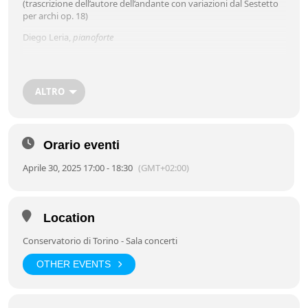
(trascrizione dell’autore dell’andante con variazioni dal Sestetto
per archi op. 18)
Diego Leria,
pianoforte
Quintetto in sol maggiore op. 111 per pianoforte a 4 mani
ALTRO
(trascrizione dell’autore del Quintetto per archi op. 111)
Allegro ma non troppo, ma con brio
Adagio
Un poco allegretto
Vivace ma non troppo presto
Orario eventi
Francesco Campolattaro e Giacomo Fuga,
pianoforte a quattro
Aprile 30, 2025 17:00 - 18:30
(GMT+02:00)
mani
Location
Scuola di Pianoforte:
Giacomo Fuga
Introduzione a cura del docente
Conservatorio di Torino - Sala concerti
OTHER EVENTS