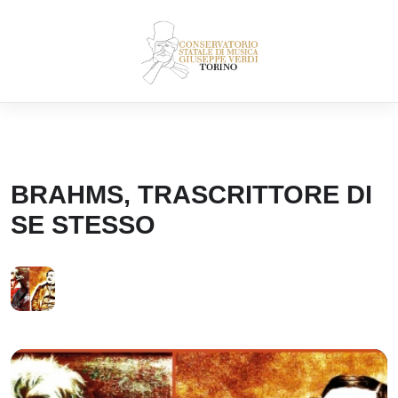
Skip
to
content
BRAHMS, TRASCRITTORE DI
SE STESSO
I MERCOLEDÌ DEL CONSERVATORIO
30
APR