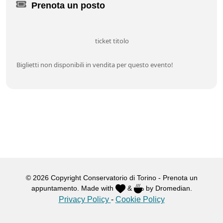
I concerti sono a ingresso gratuito.
Prenota un posto
Scarica il Libretto de I mercoledì del Conservatorio
ticket titolo
Biglietti non disponibili in vendita per questo evento!
© 2026 Copyright Conservatorio di Torino - Prenota un
appuntamento. Made with
&
by Dromedian.
Privacy Policy
-
Cookie Policy