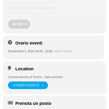
I concerti sono a ingresso gratuito.
Programma Serate Musicali – Prima parte –
Libretto
ALTRO
Vai alla pagina dedicata all’intera stagione delle
Serate Musicali
2024/2025
Orario eventi
Novembre 5, 2024 20:30 - 22:00
(GMT+02:00)
Location
Conservatorio di Torino - Sala concerti
OTHER EVENTS
Prenota un posto